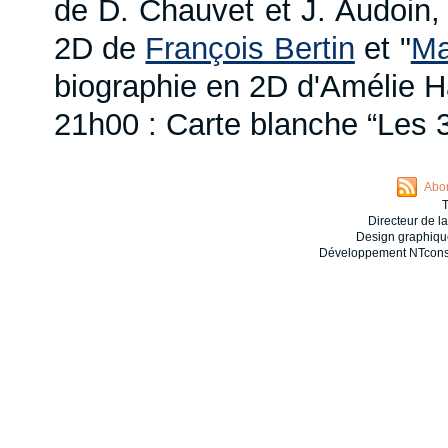
de D. Chauvet et J. Audoin, 
2D de
François Bertin
et "
Ma
biographie en 2D d'Amélie Ha
21h00 : Carte blanche “Les 
Abon
T
Directeur de l
Design graphiqu
Développement NTconse