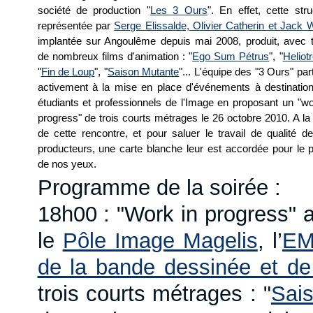
société de production "
Les 3 Ours
". En effet, cette stru
représentée par
Serge Elissalde, Olivier Catherin et Jack
implantée sur Angoulême depuis mai 2008, produit, avec t
de nombreux films d'animation : "
Ego Sum Pétrus
", "
Heliot
"
Fin de Loup
", "
Saison Mutante
"... L'équipe des "3 Ours" par
activement à la mise en place d'événements à destinatio
étudiants et professionnels de l'Image en proposant un "wo
progress" de trois courts métrages le 26 octobre 2010. A la 
de cette rencontre, et pour saluer le travail de qualité d
producteurs, une carte blanche leur est accordée pour le pl
de nos yeux.
Programme de la soirée :
18h00 : "Work in progress" 
le
Pôle Image Magelis
, l’
E
de la bande dessinée et de
trois courts métrages : "
Sai